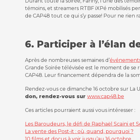
Durant toute la soirée, Fanny, l’une des témoin
témoins, et streamers RTBF iXPé mobilisés pen
de CAP48 tout ce qui s’y passe! Pour ne rien r
6. Participer à l’élan 
book
Après de nombreuses semaines d’
événements 
Grande Soirée télévisée est le moment de se ré
agram
CAP48. Leur financement dépendra de la somme 
tube
Rendez-vous ce dimanche 16 octobre sur La Un
don, rendez-vous sur
www.cap48.be
o
Ces articles pourraient aussi vous intéresser :
Les Baroudeurs, le défi de Raphaël Scaïni et 
La vente des Post-it : où, quand, pourquoi ?
10 films et docus à voir jusqu’au 16 octobre