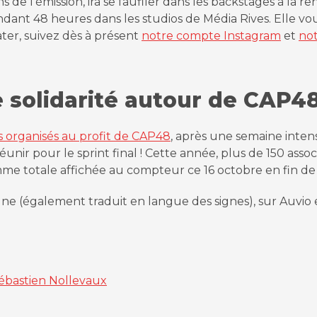
s de l’émission, ira se faufiler dans les backstages à la r
dant 48 heures dans les studios de Média Rives. Elle vou
ater, suivez dès à présent
notre compte Instagram
et
no
de solidarité autour de CAP4
organisés au profit de CAP48
, après une semaine inte
unir pour le sprint final ! Cette année, plus de 150 asso
totale affichée au compteur ce 16 octobre en fin de soi
e (également traduit en langue des signes), sur Auvio e
Sébastien Nollevaux