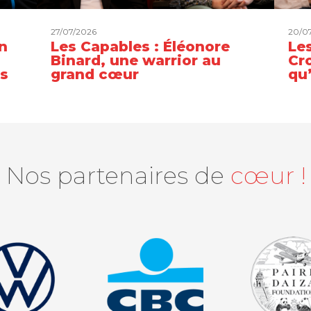
27/07/2026
20/0
n
Les Capables : Éléonore
Les
Binard, une warrior au
Cro
es
grand cœur
qu
Nos partenaires de
cœur !