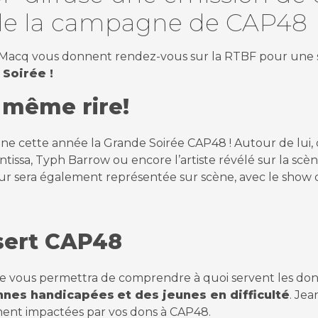
e de la campagne de CAP48
 Macq vous donnent rendez-vous sur la RTBF pour une 
 Soirée !
 même rire!
ne cette année la Grande Soirée CAP48 ! Autour de lui, d’
Mentissa, Typh Barrow ou encore l’artiste révélé sur la s
our sera également représentée sur scène, avec le show
sert CAP48
rée vous permettra de comprendre à quoi servent les do
onnes handicapées
et des jeunes en difficulté
. Je
ment impactées par vos dons à CAP48.