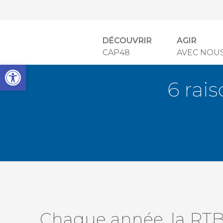
DÉCOUVRIR
AGIR
CAP48
AVEC NOU
Open toolbar
6 rai
Chaque année, la RTBF