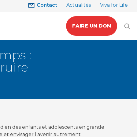
Contact
Actualités
Viva for Life
FAIRE UN DON
amps :
ruire
ien des enfants et adolescents en grande
re et envisager l’avenir autrement.