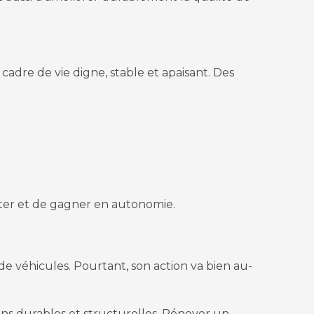
adre de vie digne, stable et apaisant.
Des
eter et de gagner en autonomie.
e véhicules. Pourtant, son action va bien au-
ns durables et structurelles. Rénover un