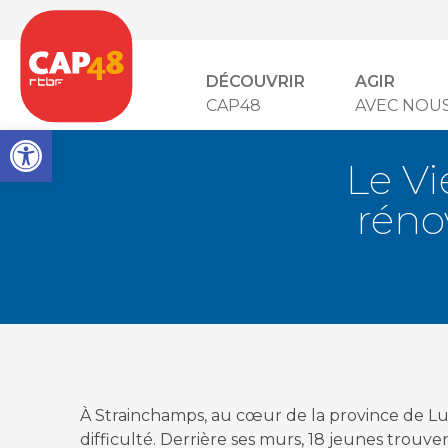
DÉCOUVRIR
AGIR
CAP48
AVEC NOU
Open toolbar
Le Vi
réno
À Strainchamps, au cœur de la province de L
difficulté. Derrière ses murs, 18 jeunes trouve