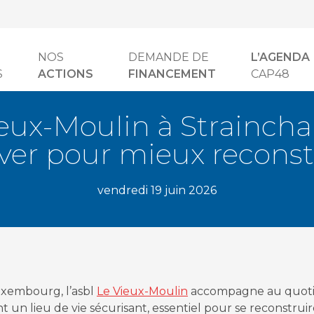
NOS
DEMANDE DE
L’AGENDA
S
ACTIONS
FINANCEMENT
CAP48
eux-Moulin à Strainch
ver pour mieux reconst
vendredi 19 juin 2026
uxembourg, l’asbl
Le Vieux-Moulin
accompagne au quotid
nt un lieu de vie sécurisant, essentiel pour se reconstrui