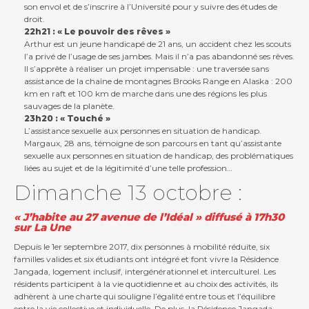
son envol et de s’inscrire à l’Université pour y suivre des études de
droit.
22h21 : « Le pouvoir des rêves »
Arthur est un jeune handicapé de 21 ans, un accident chez les scouts
l’a privé de l’usage de ses jambes. Mais il n’a pas abandonné ses rêves.
Il s’apprête à réaliser un projet impensable : une traversée sans
assistance de la chaîne de montagnes Brooks Range en Alaska : 200
km en raft et 100 km de marche dans une des régions les plus
sauvages de la planète.
23h20 : « Touché »
L’assistance sexuelle aux personnes en situation de handicap.
Margaux, 28 ans, témoigne de son parcours en tant qu’assistante
sexuelle aux personnes en situation de handicap, des problématiques
liées au sujet et de la légitimité d’une telle profession…
Dimanche 13 octobre :
« J’habite au 27 avenue de l’Idéal » diffusé à 17h30
sur La Une
Depuis le 1er septembre 2017, dix personnes à mobilité réduite, six
familles valides et six étudiants ont intégré et font vivre la Résidence
Jangada, logement inclusif, intergénérationnel et interculturel. Les
résidents participent à la vie quotidienne et au choix des activités, ils
adhèrent à une charte qui souligne l’égalité entre tous et l’équilibre
entre la vie collective et individuelle. De plus, la Résidence Jangada