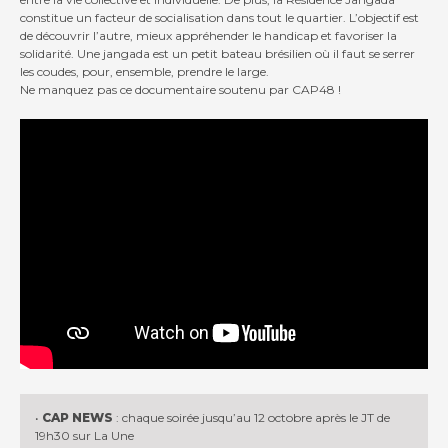
constitue un facteur de socialisation dans tout le quartier. L’objectif est
de découvrir l’autre, mieux appréhender le handicap et favoriser la
solidarité. Une jangada est un petit bateau brésilien où il faut se serrer
les coudes, pour, ensemble, prendre le large.
Ne manquez pas ce documentaire soutenu par CAP48 !
•
CAP NEWS
: chaque soirée jusqu’au 12 octobre après le JT de
19h30 sur La Une