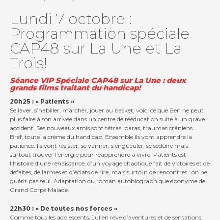
Lundi 7 octobre :
Programmation spéciale
CAP48 sur La Une et La
Trois!
Contact
Séance VIP Spéciale CAP48 sur La Une : deux
grands films traitant du handicap!
Actualités
20h25 : « Patients »
Se laver, s’habiller, marcher, jouer au basket, voici ce que Ben ne peut
Viva for Life
plus faire à son arrivée dans un centre de rééducation suite à un grave
accident. Ses nouveaux amis sont tétras, paras, traumas crâniens….
Bref, toute la crème du handicap. Ensemble ils vont apprendre la
patience. Ils vont résister, se vanner, s’engueuler, se séduire mais
surtout trouver l’énergie pour réapprendre à vivre. Patients est
l’histoire d’une renaissance, d’un voyage chaotique fait de victoires et de
défaites, de larmes et d’éclats de rire, mais surtout de rencontres : on ne
guérit pas seul. Adaptation du roman autobiographique éponyme de
Grand Corps Malade.
22h30 : « De toutes nos forces »
Comme tous les adolescents, Julien rêve d’aventures et de sensations