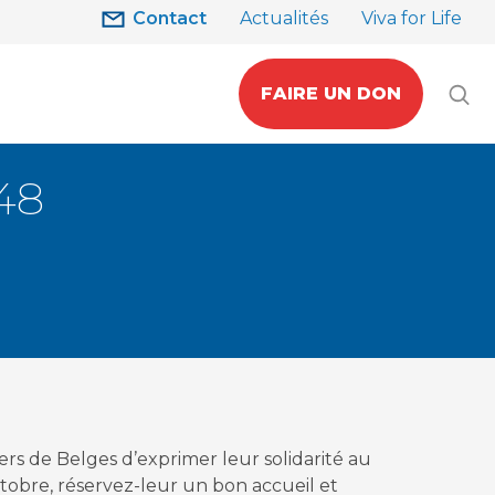
Contact
Actualités
Viva for Life
FAIRE UN DON
48
s de Belges d’exprimer leur solidarité au
ctobre, réservez-leur un bon accueil et