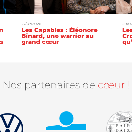
27/07/2026
20/0
n
Les Capables : Éléonore
Les
Binard, une warrior au
Cro
es
grand cœur
qu
Nos partenaires de
cœur !