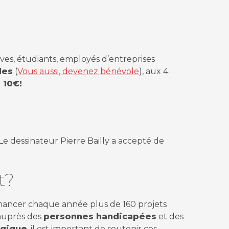
lèves, étudiants, employés d’entreprises
les
(
Vous aussi, devenez bénévole
), aux 4
 10€!
Le dessinateur Pierre Bailly a accepté de
t?
inancer chaque année plus de 160 projets
l auprès des
personnes handicapées
et des
lgique
, il est important de soutenir ces