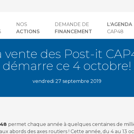
NOS
DEMANDE DE
L’AGENDA
S
ACTIONS
FINANCEMENT
CAP48
a vente des Post-it CAP
démarre ce 4 octobre!
vendredi 27 septembre 2019
P48
permet chaque année à quelques centaines de millier
 aux abords des axes routiers ! Cette année, du 4 au 13 o