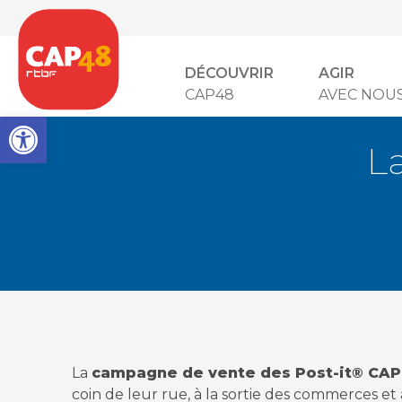
DÉCOUVRIR
AGIR
CAP48
AVEC NOU
Open toolbar
L
La
campagne de vente des Post-it® CA
coin de leur rue, à la sortie des commerces et