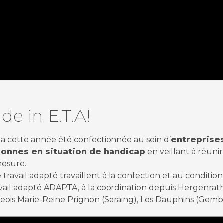
e in E.T.A!
a cette année été confectionnée au sein d’
entreprises
sonnes en situation de handicap
en veillant à réunir
mesure.
 travail adapté travaillent à la confection et au condi
avail adapté ADAPTA, à la coordination depuis Hergenrath,
Liégeois Marie-Reine Prignon (Seraing), Les Dauphins (Ge