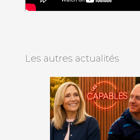
agram
tube
o
Les autres actualités