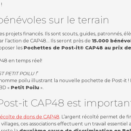
!
énévoles sur le terrain
es projets financés. Ils sont scouts, guides, patronnés, é
r l’action de CAP48… Ils seront près de
15.000 bénévo
roposer les
Pochettes de Post-it® CAP48 au prix de
P48 en temps réel!
 PETIT POILU !
”
omme poilu illustrant la nouvelle pochette de Post-it ! 
 BD «
Petit Poilu
».
Post-it CAP48 est importan
récolte de dons de CAP48
. L’argent récolté permet de f
 villages, ces associations effectuent un travail essentie
 reste la
deuxième cause de discrimination en Be