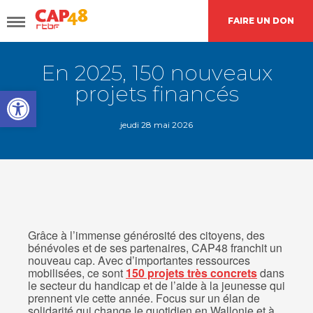
FAIRE UN DON
En 2025, 150 nouveaux
DÉCOUVRIR
CAP48
projets financés
Open toolbar
AGIR
AVEC NOUS
jeudi 28 mai 2026
Nos
actions
Grâce à l’immense générosité des citoyens, des
Demande de
financement
bénévoles et de ses partenaires, CAP48 franchit un
nouveau cap. Avec d’importantes ressources
mobilisées, ce sont
150 projets très concrets
dans
le secteur du handicap et de l’aide à la jeunesse qui
prennent vie cette année. Focus sur un élan de
L’agenda
CAP48
solidarité qui change le quotidien en Wallonie et à