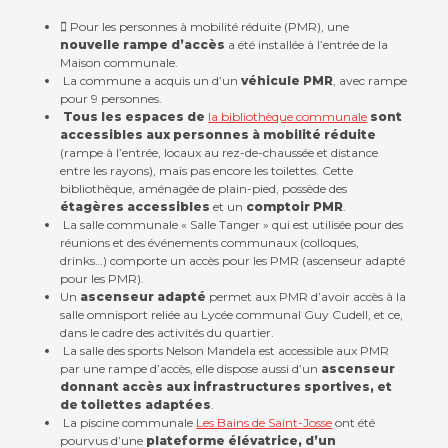
Pour les personnes à mobilité réduite (PMR), une
nouvelle rampe d’accès
a été installée à l’entrée de la
Maison communale.
La commune a acquis un d’un
véhicule PMR
, avec rampe
pour 9 personnes.
Tous les espaces de
la bibliothèque communale
sont
accessibles aux personnes à mobilité réduite
(rampe à l’entrée, locaux au rez-de-chaussée et distance
entre les rayons), mais pas encore les toilettes. Cette
bibliothèque, aménagée de plain-pied, possède des
étagères accessibles
et un
comptoir PMR
.
La salle communale « Salle Tanger » qui est utilisée pour des
réunions et des événements communaux (colloques,
drinks…) comporte un accès pour les PMR (ascenseur adapté
pour les PMR).
Un
ascenseur adapté
permet aux PMR d’avoir accès à la
salle omnisport reliée au Lycée communal Guy Cudell, et ce,
dans le cadre des activités du quartier.
La salle des sports Nelson Mandela est accessible aux PMR
par une rampe d’accès, elle dispose aussi d’un
ascenseur
donnant accès aux infrastructures sportives, et
de toilettes adaptées
.
La piscine communale
Les Bains de Saint-Josse
ont été
pourvus d’une
plateforme élévatrice, d’un