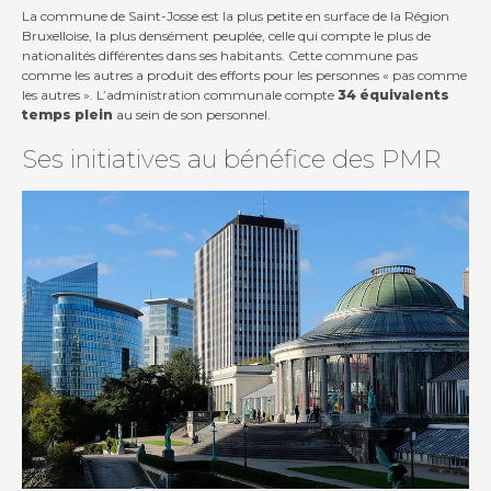
La commune de Saint-Josse est la plus petite en surface de la Région
Bruxelloise, la plus densément peuplée, celle qui compte le plus de
nationalités différentes dans ses habitants. Cette commune pas
comme les autres a produit des efforts pour les personnes « pas comme
les autres ». L’administration communale compte
34 équivalents
temps plein
au sein de son personnel.
Ses initiatives au bénéfice des PMR
Contact
Actualités
Viva for Life