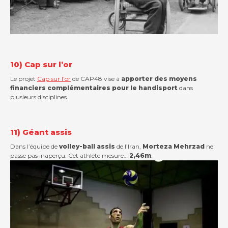
10) Cap sur l’or
Le projet
Cap sur l’or
de CAP48 vise à
apporter des moyens
financiers complémentaires pour le handisport
dans
plusieurs disciplines.
11) Géant assis
Dans l’équipe de
volley-ball assis
de l’Iran,
Morteza Mehrzad
ne
passe pas inaperçu. Cet athlète mesure…
2,46m
.