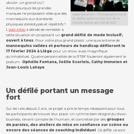
doute : un grand oui !
Alors pourquoi les grandes
marques ne proposent-elles que des
Légende photo : Photographie issue
mannequins aux standards
du défilé ayant eu lieu lors de la
Grande Soirée de CAP48 2023
physiques stéréotypés et répétitifs ?
L’
asbl Altéo
a décidé de remédier à
cette situation en proposant un
grand défilé de mode inclusif,
ouvert à tous
. Pour votre plus grand plaisir, une quarantaine de
Contact
mannequins valides et porteurs de handicap défileront le
17 février 2024 à Liège
pour un show aussi magnifique
qu’inhabituel. Quatre personnalités de la RTBF fouleront également le
Actualités
podium :
Ophélie Fontana, Joëlle Scoriels, Cathy Immelen et
Jean-Louis Lahaye
.
Viva for Life
Un défilé portant un message
fort
Sur les rails depuis 2 ans, ce projet a pris le temps nécessaire pour tous
les participants de trouver leur place. Un rythme bien éloigné du show-
business, tenant compte de l’humain, et concrétisé par des
groupes
de paroles, des ateliers de mise en confiance sur scène ou
encore des séances de coaching individuel
. Ce défilé, ce sont