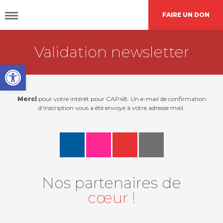
FAIRE UN DON
Validation newsletter
DÉCOUVRIR
CAP48
Open toolbar
AGIR
AVEC NOUS
Merci
pour votre intérêt pour CAP48. Un e-mail de confirmation
d’inscription vous a été envoyé à votre adresse mail.
Nos
actions
Demande de
financement
Nos partenaires de
cœur !
L’agenda
CAP48