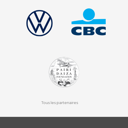
Contact
Actualités
Viva for Life
facebook
instagram
youtube
auvio
Tous les partenaires