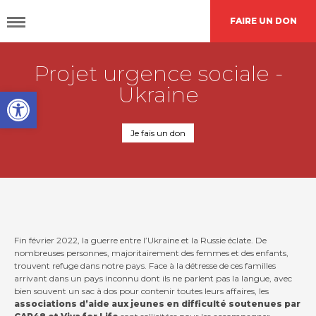
FAIRE UN DON
Projet urgence sociale -
DÉCOUVRIR
CAP48
Ukraine
Open toolbar
AGIR
AVEC NOUS
Je fais un don
Nos
actions
Fin février 2022, la guerre entre l’Ukraine et la Russie éclate. De
Demande de
financement
nombreuses personnes, majoritairement des femmes et des enfants,
trouvent refuge dans notre pays. Face à la détresse de ces familles
arrivant dans un pays inconnu dont ils ne parlent pas la langue, avec
bien souvent un sac à dos pour contenir toutes leurs affaires, les
associations d’aide aux jeunes en difficulté soutenues par
L’agenda
CAP48