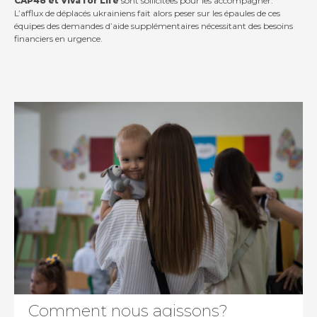
CAP48 et Viva for Life
sont sollicitées pour les accompagner.
L’afflux de déplacés ukrainiens fait alors peser sur les épaules de ces
équipes des demandes d’aide supplémentaires nécessitant des besoins
financiers en urgence.
Contact
Actualités
Viva for Life
Comment nous agissons?