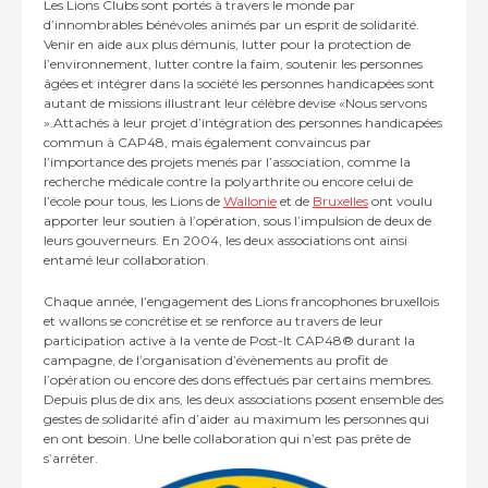
Les Lions Clubs sont portés à travers le monde par
d’innombrables bénévoles animés par un esprit de solidarité.
Venir en aide aux plus démunis, lutter pour la protection de
l’environnement, lutter contre la faim, soutenir les personnes
âgées et intégrer dans la société les personnes handicapées sont
autant de missions illustrant leur célèbre devise «Nous servons
».Attachés à leur projet d’intégration des personnes handicapées
commun à CAP48, mais également convaincus par
l’importance des projets menés par l’association, comme la
Contact
recherche médicale contre la polyarthrite ou encore celui de
l’école pour tous, les Lions de
Wallonie
et de
Bruxelles
ont voulu
Actualités
apporter leur soutien à l’opération, sous l’impulsion de deux de
leurs gouverneurs. En 2004, les deux associations ont ainsi
Viva for Life
entamé leur collaboration.
Chaque année, l’engagement des Lions francophones bruxellois
et wallons se concrétise et se renforce au travers de leur
participation active à la vente de Post-It CAP48® durant la
campagne, de l’organisation d’évènements au profit de
l’opération ou encore des dons effectués par certains membres.
Depuis plus de dix ans, les deux associations posent ensemble des
gestes de solidarité afin d’aider au maximum les personnes qui
en ont besoin. Une belle collaboration qui n’est pas prête de
s’arrêter.