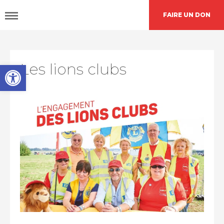
FAIRE UN DON
DÉCOUVRIR
CAP48
Open toolbar
Les lions clubs
AGIR
AVEC NOUS
Nos
actions
Demande de
financement
L’agenda
CAP48