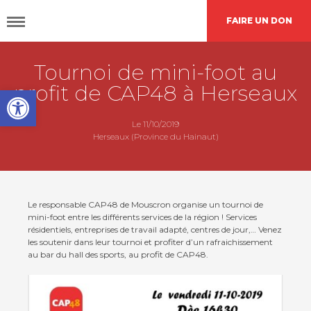
FAIRE UN DON
Tournoi de mini-foot au
DÉCOUVRIR
CAP48
profit de CAP48 à Herseaux
Open toolbar
AGIR
AVEC NOUS
Le 11/10/2019
Herseaux (Province du Hainaut)
Nos
actions
Le responsable CAP48 de Mouscron organise un tournoi de
mini-foot entre les différents services de la région ! Services
résidentiels, entreprises de travail adapté, centres de jour,… Venez
Demande de
financement
les soutenir dans leur tournoi et profiter d’un rafraichissement
au bar du hall des sports, au profit de CAP48.
L’agenda
CAP48