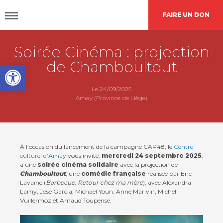
FAIRE UN DON
Soirée Cinéma : projection
DÉCOUVRIR
CAP48
de Chamboultout
Open toolbar
AGIR
AVEC NOUS
Le 24/09/2025
Amay (Province de Liège)
Nos
actions
À l’occasion du lancement de la campagne CAP48, le
Centre
culturel d’Amay
vous invite,
mercredi 24 septembre 2025
,
à une
soirée cinéma solidaire
avec la projection de
Demande de
financement
Chamboultout
, une
comédie française
réalisée par Eric
Lavaine (
Barbecue
,
Retour chez ma mère
), avec Alexandra
Lamy, José Garcia, Michaël Youn, Anne Marivin, Michel
Vuillermoz et Arnaud Toupense.
L’agenda
CAP48