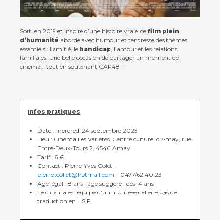
Sorti en 2019 et inspiré d’une histoire vraie, ce
film plein
d’humanité
aborde avec humour et tendresse des thèmes
essentiels : l’amitié, le
handicap
, l’amour et les relations
familiales. Une belle occasion de partager un moment de
cinéma… tout en soutenant CAP48 !
Infos pratiques
Date : mercredi 24 septembre 2025
Lieu : Cinéma Les Variétés, Centre culturel d’Amay, rue
Entre-Deux-Tours 2, 4540 Amay
Tarif : 6 €
Contact : Pierre-Yves Colet –
pierrotcollet@hotmail.com
– 0477/62.40.23
Âge légal : 8 ans | âge suggéré : dès 14 ans
Le cinéma est équipé d’un monte-escalier – pas de
traduction en L.S.F.