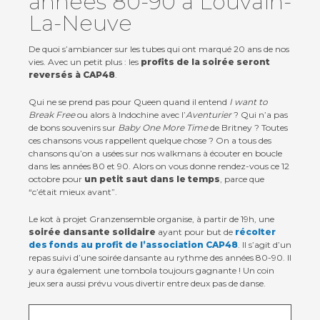
années 80-90 à Louvain-
La-Neuve
De quoi s’ambiancer sur les tubes qui ont marqué 20 ans de nos
vies. Avec un petit plus : les
profits de la soirée seront
reversés à CAP48
.
Qui ne se prend pas pour Queen quand il entend
I want to
Contact
Break Free
ou alors à Indochine avec l’
Aventurier
? Qui n’a pas
de bons souvenirs sur
Baby One More Time
de Britney ? Toutes
Actualités
ces chansons vous rappellent quelque chose ? On a tous des
chansons qu’on a usées sur nos walkmans à écouter en boucle
dans les années 80 et 90. Alors on vous donne rendez-vous ce 12
Viva for Life
octobre pour
un petit saut dans le temps
, parce que
“c’était mieux avant”.
Le kot à projet Granzensemble organise, à partir de 19h, une
soirée dansante solidaire
ayant pour but de
récolter
des fonds au profit de l’association CAP48
. Il s’agit d’un
repas suivi d’une soirée dansante au rythme des années 80-90. Il
y aura également une tombola toujours gagnante ! Un coin
jeux sera aussi prévu vous divertir entre deux pas de danse.