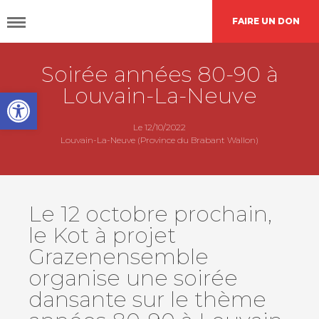
FAIRE UN DON
Soirée années 80-90 à
DÉCOUVRIR
CAP48
Louvain-La-Neuve
Open toolbar
AGIR
AVEC NOUS
Le 12/10/2022
Louvain-La-Neuve (Province du Brabant Wallon)
Nos
actions
Le 12 octobre prochain,
le Kot à projet
Demande de
financement
Grazenensemble
organise une soirée
dansante sur le thème
L’agenda
CAP48