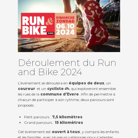
Contact
Déroulement du Run
Actualités
and Bike 2024
Viva for Life
L’événement se déroulera en
équipes de deux
, un
coureur
et un
cycliste
, qui exploreront ensemble
les rues de la
commune d’Evere
. Afin de permettre à
chacun de participer à son rythme, deux parcours sont
proposés :
Petit parcours :
7,5 kilomètres
Grand parcours :
15 kilomètres
Cet événement est
ouvert à tous
, y compris les enfants
et les familles, avec plusieurs catégories pour s’adapter