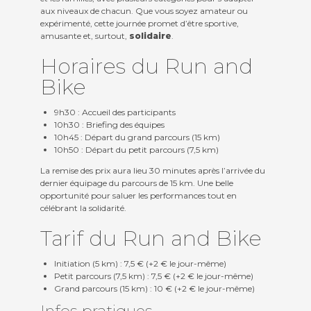
aux niveaux de chacun. Que vous soyez amateur ou
expérimenté, cette journée promet d’être sportive,
amusante et, surtout,
solidaire
.
Horaires du Run and
Bike
9h30 : Accueil des participants
10h30 : Briefing des équipes
10h45 : Départ du grand parcours (15 km)
10h50 : Départ du petit parcours (7,5 km)
La remise des prix aura lieu 30 minutes après l’arrivée du
dernier équipage du parcours de 15 km. Une belle
opportunité pour saluer les performances tout en
célébrant la solidarité.
Tarif du Run and Bike
Initiation (5 km) : 7,5 € (+2 € le jour-même)
Petit parcours (7,5 km) : 7,5 € (+2 € le jour-même)
Grand parcours (15 km) : 10 € (+2 € le jour-même)