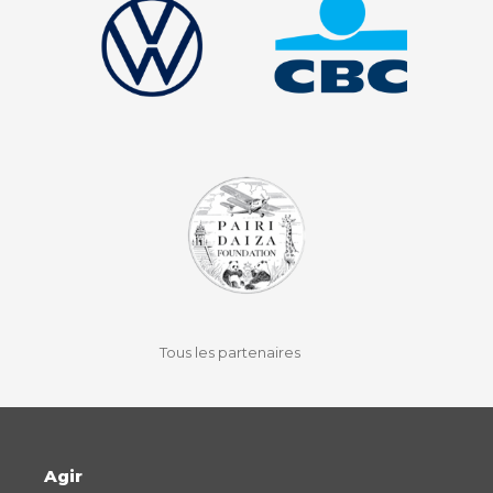
facebook
instagram
youtube
auvio
Tous les partenaires
Agir