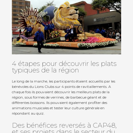
Contact
Actualités
4 étapes pour découvrir les plats
typiques de la région
Viva for Life
Le long de la marche, les participants étaient accueillis par les
bénévoles du Lions Clubs sur 4 points de ravitaillements. A
chaque fois ils pouvaient découvrir les meilleurs plats de la
région, sous formes de verrines, de barbecue géant et de
différentes boissons. Ils pouvaient également profiter des
animations musicales et tester leur culture générale en
répondant au quiz.
Des bénéfices reversés à CAP48,
et ses projets dans le secteur du