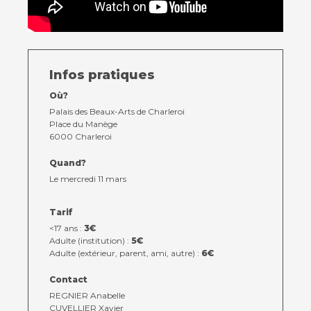
Infos pratiques
Où?
Palais des Beaux-Arts de Charleroi
Place du Manège
6000 Charleroi
Quand?
Le mercredi 11 mars
Tarif
<17 ans :
3€
Adulte (institution) :
5€
Adulte (extérieur, parent, ami, autre) :
6€
Contact
REGNIER Anabelle
CUVELLIER Xavier