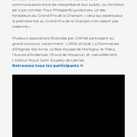
communication entre les interprètes et leur public, où l’émotion
est à son comble. Pour Philippe Bruyndonckx, un des
fondateurs du Grand Prix de la Chanson, « celui qui assiste pour
la première fois au Grand Prix de la Chanson n’en ressort pas
indemne ».
Plusieurs associations financées par CAP48 participent au
grand concours, notamment : L’IRSA d’Uccle, La Pommeraie
Contact
d’Ellignies-Ste-Anne, Le Bois Roussel de Montigny-le-Tilleul,
l’Aurore d’Anderlues, l’Envol de Mouscron, et, naturellement,
Actualités
L’Institut Royal Saint-Exupéry de Leernes.
Retrouvez tous les participants
Viva for Life