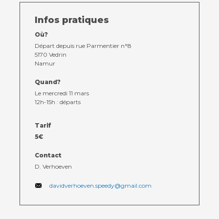
Infos pratiques
Où?
Départ depuis rue Parmentier n°8
5170 Vedrin
Namur
Contact
Quand?
Le mercredi 11 mars
Actualités
12h-15h : départs
Viva for Life
Tarif
5€
Contact
D. Verhoeven
davidverhoeven.speedy@gmail.com