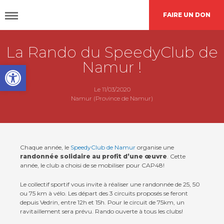
FAIRE UN DON
La Rando du SpeedyClub de
DÉCOUVRIR
CAP48
Namur !
Open toolbar
AGIR
AVEC NOUS
Le 11/03/2020
Namur (Province de Namur)
Nos
actions
Chaque année, le
SpeedyClub de Namur
organise une
randonnée solidaire au profit d’une œuvre
. Cette
année, le club a choisi de se mobiliser pour CAP48!
Demande de
financement
Le collectif sportif vous invite à réaliser une randonnée de 25, 50
ou 75 km à vélo. Les départ des 3 circuits proposés se feront
depuis Vedrin, entre 12h et 15h. Pour le circuit de 75km, un
ravitaillement sera prévu. Rando ouverte à tous les clubs!
L’agenda
CAP48