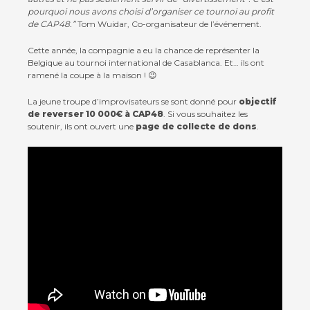
pourquoi nous avons choisi d’organiser ce tournoi au profit
de CAP48.”
Tom Wuidar, Co-organisateur de l’événement.
Cette année, la compagnie a eu la chance de représenter la
Belgique au tournoi international de Casablanca. Et… ils ont
ramené la coupe à la maison ! 😉
La jeune troupe d’improvisateurs se sont donné pour
objectif
de reverser 10 000€ à CAP48
. Si vous souhaitez les
soutenir, ils ont ouvert une
page de collecte de dons
.