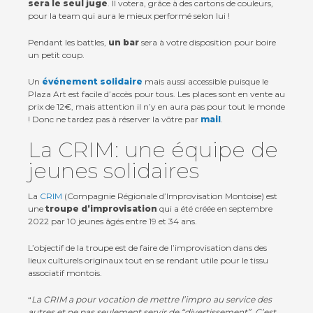
sera le seul juge
. Il votera, grâce à des cartons de couleurs,
pour la team qui aura le mieux performé selon lui !
Pendant les battles,
un bar
sera à votre disposition pour boire
un petit coup.
Un
événement solidaire
mais aussi accessible puisque le
Plaza Art est facile d’accès pour tous. Les places sont en vente au
prix de 12€, mais attention il n’y en aura pas pour tout le monde
! Donc ne tardez pas à réserver la vôtre par
mail
.
La CRIM: une équipe de
jeunes solidaires
La
CRIM
(Compagnie Régionale d’Improvisation Montoise) est
une
troupe d’improvisation
qui a été créée en septembre
2022 par 10 jeunes âgés entre 19 et 34 ans.
L’objectif de la troupe est de faire de l’improvisation dans des
lieux culturels originaux tout en se rendant utile pour le tissu
associatif montois.
“
La CRIM a pour vocation de mettre l’impro au service des
autres et ne pas seulement servir de “divertissement”. C’est