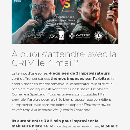
Contact
À quoi s’attendre avec la
Actualités
CRIM le 4 mai ?
Viva for Life
Le temps d’une soirée,
4 équipes de 3 improvisateurs
vont s’affronter sur des
thèmes imposés par l’arbitre
. Ils
découvriront en même temps que les spectateurs le titre et la
manière avec laquelle ils vont créer une histoire. De Molière,
Corneille à Spielberg : Tous les univers sont possibles ! Par
exemple, l’arbitre pourrait très bien proposer aux comédiens
d’improviser avec comme point de départ “
l’homme qui en
savait trop à la manière de Quentin Tarantino
”.
Ils auront entre 3 à 5 min pour improviser la
meilleure histoire
. Afin de départager les équipes,
le public