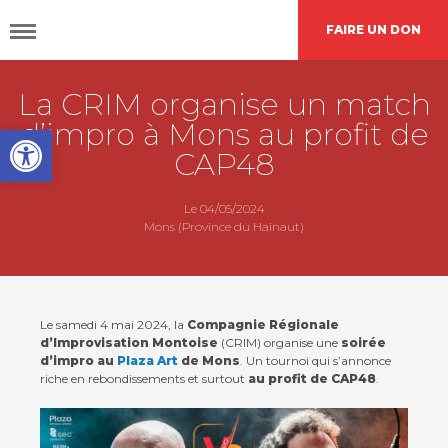
FAIRE UN DON
La CRIM organise un match
DÉCOUVRIR
CAP48
d’impro à Mons au profit de
Open toolbar
CAP48
AGIR
AVEC NOUS
Le 04/05/2024
Mons (Province du Hainaut)
Nos
actions
Le samedi 4 mai 2024, la
Compagnie Régionale
d’Improvisation Montoise
(CRIM) organise une
soirée
Demande de
financement
d’impro au
Plaza Art
de Mons
. Un tournoi qui s’annonce
riche en rebondissements et surtout
au profit de CAP48
.
L’agenda
CAP48