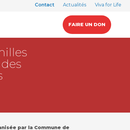
Contact
Actualités
Viva for Life
FAIRE UN DON
illes
 des
s
ganisée par la Commune de