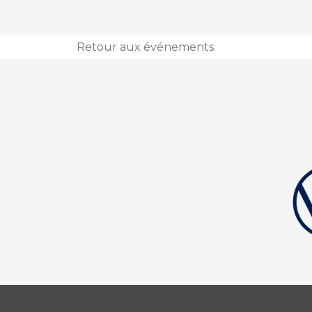
Retour aux événements
book
agram
tube
o