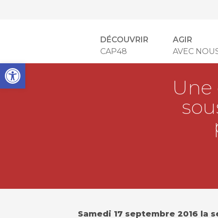
DÉCOUVRIR
AGIR
CAP48
AVEC NOU
Open toolbar
Une 
sou
Samedi 17 septembre 2016 la s