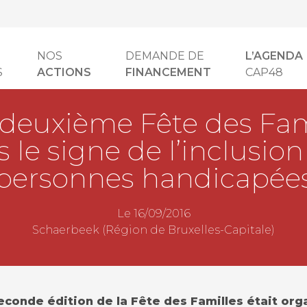
NOS
DEMANDE DE
L’AGENDA
S
ACTIONS
FINANCEMENT
CAP48
deuxième Fête des Fam
s le signe de l’inclusion
personnes handicapée
Le 16/09/2016
Schaerbeek (Région de Bruxelles-Capitale)
econde édition de la Fête des Familles était or