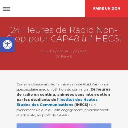
FAIRE UN DON
24 Heures de Radio Non-
DÉCOUVRIR
CAP48
Stop pour CAP48 à l’IHECS!
Open toolbar
AGIR
AVEC NOUS
Du 20/03/2025 au 21/03/2025
En ligne ()
Nos
actions
Comme chaque année, l’anniversaire de Fluid s’annonce
spectaculaire avec un défi hors du commun :
24 heures
de radio en continu, animées sans interruption
Demande de
financement
par les étudiants de l’
Institut des Hautes
Études des Communications
(IHECS)
! Un
événement unique qui allie engagement, divertissement
et solidarité, au profit de CAP48.
L’agenda
CAP48