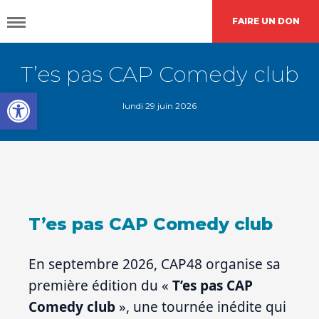
FAIRE UN DON
T’es pas CAP Comedy club
DÉCOUVRIR
CAP48
Open toolbar
lundi 29 juin 2026
AGIR
AVEC NOUS
Nos
actions
T’es pas CAP Comedy club
Demande de
financement
En septembre 2026, CAP48 organise sa
première édition du «
T’es pas CAP
Comedy club
», une tournée inédite qui
L’agenda
CAP48