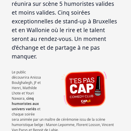
réunira sur scène 5 humoristes valides
et moins valides. Cinq soirées
exceptionnelles de stand-up à Bruxelles
et en Wallonie où le rire et le talent
seront au rendez-vous. Un moment
Contact
d’échange et de partage à ne pas
manquer.
Actualités
Viva for Life
Le public
découvrira Anissa
Boulghalegh, JF et
Henri, Mathilde
Lhote et Youri
Nawara,
cinq
humoristes aux
univers variés
et
chaque soirée
sera animée par un maître de cérémonie issu de la scène
humoristique belge : Manon Lepomme, Florent Losson, Vincent
Van Parys et Benoit de Labie.