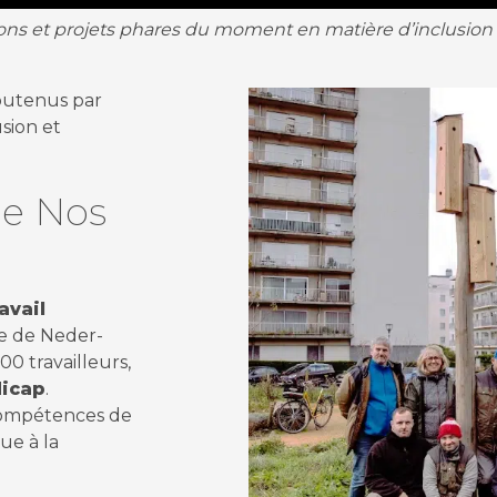
ions et projets phares du moment en matière d’inclusion 
utenus par
sion et
me Nos
avail
se de Neder-
0 travailleurs,
dicap
.
 compétences de
ue à la