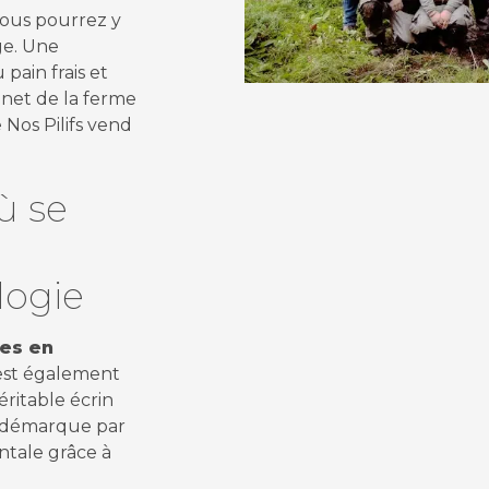
 vous pourrez y
ge. Une
pain frais et
net de la ferme
 Nos Pilifs vend
ù se
logie
nes en
 est également
ritable écrin
se démarque par
tale grâce à