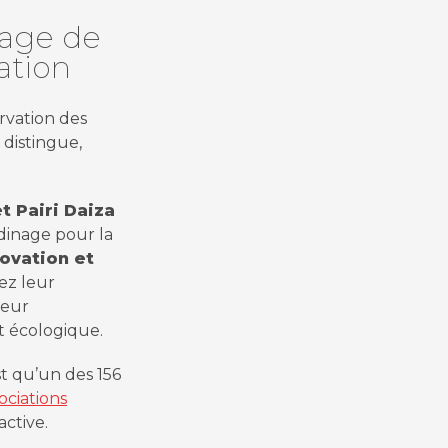
mage de
iation
rvation des
 distingue,
t Pairi Daiza
rdinage pour la
ovation et
ez leur
leur
t écologique.
st qu’un des 156
sociations
active.