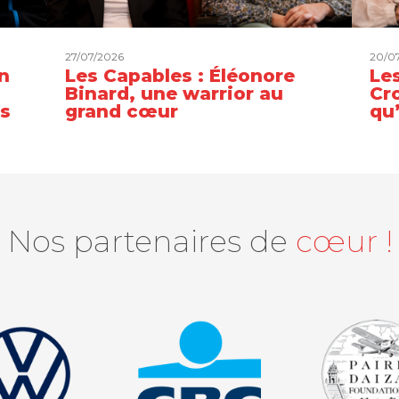
27/07/2026
20/0
n
Les Capables : Éléonore
Les
Binard, une warrior au
Cro
es
grand cœur
qu
Nos partenaires de
cœur !