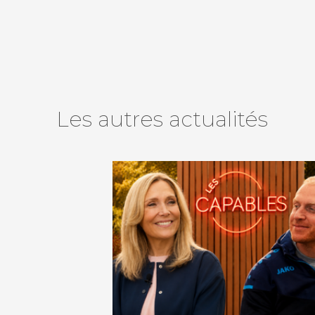
agram
tube
o
Les autres actualités