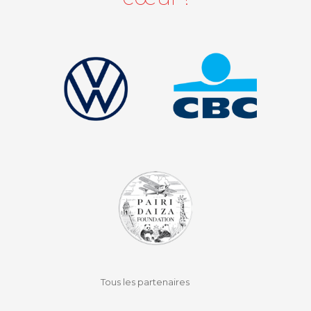
facebook
instagram
youtube
auvio
Tous les partenaires