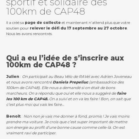
sportif et solidaire des
100km de CAP48
Il a créé sa
page de collecte
et maintenant n’attend plus que votre
soutien pour
relever le défi du 17 septembre au 27 octobre
.
Nous les avons rencontrés.
Contact
Qui a eu l’idée de s’inscrire aux
Actualités
100km de CAP48 ?
Viva for Life
Julien
:
On participait au Beau Vélo de RAVel avec Adrien Joveneau
et nous avons rencontré
Daniela Prepeliuc
(ambassadrice des
100km de CAP48). Elle nous a demandé si on était de bons
marcheurs. On a répondu que oui et elle nous a suggéré de
faire
les 100 km de CAP48.
On a suivi et on va les faire ! Bon, on sait que
c’est plus moi qui vais les faire…
Benoit
:
Non non je vais me donner à fond, promis ! Je vais moins
prendre ma voiture. Je crois que c’est super important de mettre
son énergie au profit d’une bonne cause comme celle-là. On est
vraiment ravi de participer.