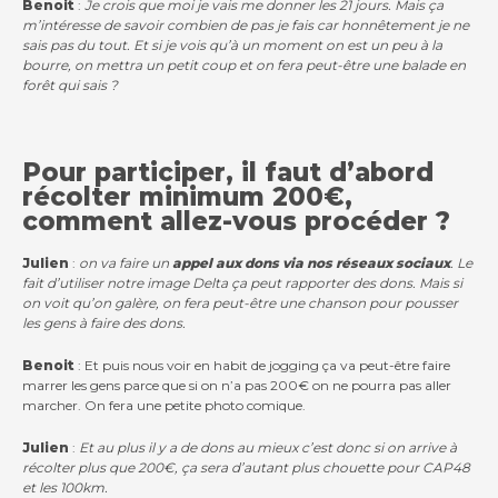
Benoit
:
Je crois que moi je vais me donner les 21 jours. Mais ça
m’intéresse de savoir combien de pas je fais car honnêtement je ne
sais pas du tout. Et si je vois qu’à un moment on est un peu à la
bourre, on mettra un petit coup et on fera peut-être une balade en
forêt qui sais ?
Pour participer, il faut d’abord
récolter minimum 200€,
comment allez-vous procéder ?
Julien
:
on va faire un
appel aux dons via nos réseaux sociaux
. Le
fait d’utiliser notre image Delta ça peut rapporter des dons. Mais si
on voit qu’on galère, on fera peut-être une chanson pour pousser
les gens à faire des dons.
Benoit
: Et puis nous voir en habit de jogging ça va peut-être faire
marrer les gens parce que si on n’a pas 200€ on ne pourra pas aller
marcher. On fera une petite photo comique.
Julien
:
Et au plus il y a de dons au mieux c’est donc si on arrive à
récolter plus que 200€, ça sera d’autant plus chouette pour CAP48
et les 100km.