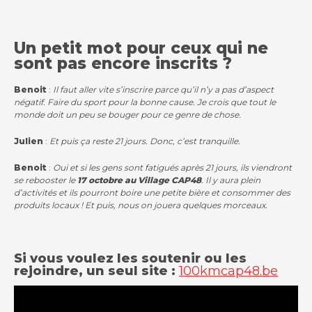
Un petit mot pour ceux qui ne
sont pas encore inscrits ?
Benoit
:
Il faut aller vite s’inscrire parce qu’il n’y a pas d’aspect
négatif. Faire du sport pour la bonne cause. Je crois que tout le
monde doit un peu se bouger pour ce genre de chose.
Julien
:
Et puis ça reste 21 jours. Donc, c’est tranquille.
Benoit
:
Oui et si les gens sont fatigués après 21 jours, ils viendront
se rebooster le
17 octobre au Village CAP48
. Il y aura plein
d’activités et ils pourront boire une petite bière et consommer des
produits locaux ! Et puis, nous on jouera quelques morceaux.
Si vous voulez les soutenir ou les
rejoindre, un seul site :
100kmcap48.be