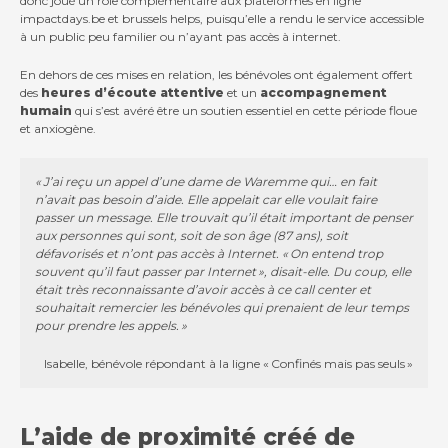
donc joué un rôle complémentaire aux plateformes en ligne
impactdays.be et brussels helps, puisqu’elle a rendu le service accessible
à un public peu familier ou n’ayant pas accès à internet.
En dehors de ces mises en relation, les bénévoles ont également offert
des
heures d’écoute attentive
et un
accompagnement
humain
qui s’est avéré être un soutien essentiel en cette période floue
et anxiogène.
« J’ai reçu un appel d’une dame de Waremme qui… en fait
n’avait pas besoin d’aide. Elle appelait car elle voulait faire
passer un message. Elle trouvait qu’il était important de penser
aux personnes qui sont, soit de son âge (87 ans), soit
défavorisés et n’ont pas accès à Internet. « On entend trop
souvent qu’il faut passer par Internet », disait-elle. Du coup, elle
était très reconnaissante d’avoir accès à ce call center et
souhaitait remercier les bénévoles qui prenaient de leur temps
pour prendre les appels. »
Isabelle, bénévole répondant à la ligne « Confinés mais pas seuls »
L’aide de proximité créé de