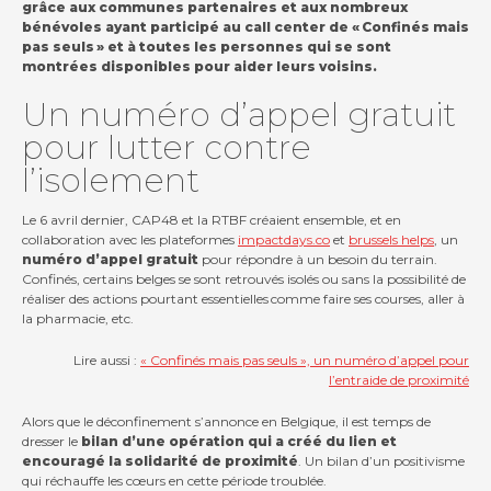
grâce aux communes partenaires et aux nombreux
bénévoles ayant participé au call center de « Confinés mais
pas seuls » et à toutes les personnes qui se sont
montrées disponibles pour aider leurs voisins.
Un numéro d’appel gratuit
pour lutter contre
Contact
l’isolement
Actualités
Le 6 avril dernier, CAP48 et la RTBF créaient ensemble, et en
collaboration avec les plateformes
impactdays.co
et
brussels helps
, un
Viva for Life
numéro d’appel gratuit
pour répondre à un besoin du terrain.
Confinés, certains belges se sont retrouvés isolés ou sans la possibilité de
réaliser des actions pourtant essentielles comme faire ses courses, aller à
la pharmacie, etc.
Lire aussi :
« Confinés mais pas seuls », un numéro d’appel pour
l’entraide de proximité
Alors que le déconfinement s’annonce en Belgique, il est temps de
dresser le
bilan d’une opération qui a créé du lien et
encouragé la solidarité de proximité
. Un bilan d’un positivisme
qui réchauffe les cœurs en cette période troublée.