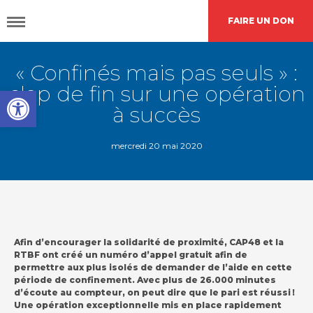
FAIRE UN DON
« Confinés mais pas seuls » :
DÉCOUVRIR
CAP48
clap de fin sur une opération
Open toolbar
à succès
AGIR
AVEC NOUS
mercredi 20 mai 2020
Nos
actions
Afin d’encourager la solidarité de proximité, CAP48 et la
Demande de
financement
RTBF ont créé un numéro d’appel gratuit afin de
permettre aux plus isolés de demander de l’aide en cette
période de confinement. Avec plus de 26.000 minutes
d’écoute au compteur, on peut dire que le pari est réussi !
L’agenda
CAP48
Une opération exceptionnelle mis en place rapidement